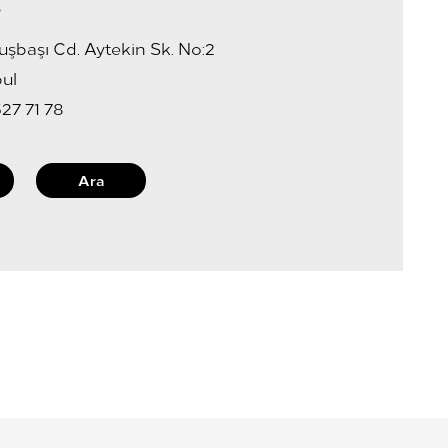
s
başı Cd. Aytekin Sk. No:2
ul
527 71 78
Ara