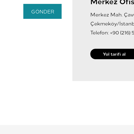
Merkez Ofi
GÖNDER
Merkez Mah. Çavuş
Çekmeköy/İstanb
Telefon: +90 (216) 
Yol tarifi al