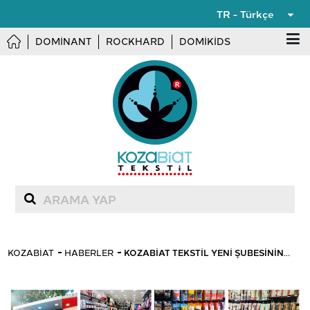
TR - Türkçe
DOMINANT
ROCKHARD
DOMIKIDS
KOZABIAT
HABERLER
KOZABIAT TEKSTIL YENI ŞUBESININ
AÇILIŞINI GERÇEKLEŞTIRDI